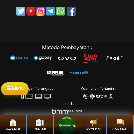
Metode Pembayaran :
☰ Menu
Dukungan Perangkat :
Keamanan Terjamin :
Lisensi :
Copyright © - PERMATABET. Seluruh hak cipta dilindungi
BERANDA
DAFTAR
PROMOSI
LIVE CHAT