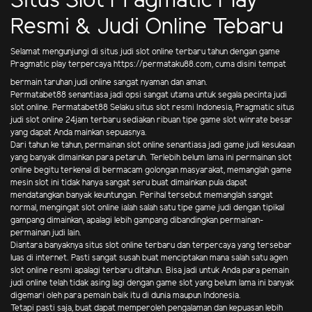
Situs Slot Pragmatic Play
Resmi & Judi Online Tebaru
Selamat mengunjungi di situs judi slot online terbaru tahun dengan game
Pragmatic play terpercaya
https://permataku88.com
, cuma disini tempat
bermain taruhan judi online sangat nyaman dan aman.
Permatabet88 senantiasa jadi opsi sangat utama untuk segala pecinta judi
slot online. Permatabet88 Selaku situs slot resmi Indonesia, Pragmatic situs
judi slot online 24jam terbaru sediakan ribuan tipe game slot winrate besar
yang dapat Anda mainkan sepuasnya.
Dari tahun ke tahun, permainan slot online senantiasa jadi game judi kesukaan
yang banyak dimainkan para petaruh. Terlebih belum lama ini permainan slot
online begitu terkenal di bermacam golongan masyarakat, memanglah game
mesin slot ini tidak hanya sangat seru buat dimainkan pula dapat
mendatangkan banyak keuntungan. Perihal tersebut memanglah sangat
normal, mengingat slot online ialah salah satu tipe game judi dengan tipikal
gampang dimainkan, apalagi lebih gampang dibandingkan permainan-
permainan judi lain.
Diantara banyaknya situs slot online terbaru dan terpercaya yang tersebar
luas di internet. Pasti sangat susah buat menciptakan mana salah satu agen
slot online resmi apalagi terbaru ditahun. Bisa jadi untuk Anda para pemain
judi online telah tidak asing lagi dengan game slot yang belum lama ini banyak
digemari oleh para pemain baik itu di dunia maupun Indonesia.
Tetapi pasti saja, buat dapat memperoleh pengalaman dan kepuasan lebih