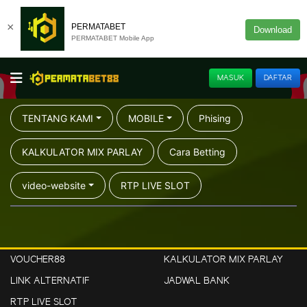
×
PERMATABET
Download
PERMATABET Mobile App
MASUK
DAFTAR
TENTANG KAMI
MOBILE
Phising
KALKULATOR MIX PARLAY
Cara Betting
video-website
RTP LIVE SLOT
VOUCHER88
KALKULATOR MIX PARLAY
LINK ALTERNATIF
JADWAL BANK
RTP LIVE SLOT