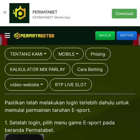
×
PERMATABET
Download
PERMATABET Mobile App
MASUK
DAFTAR
TENTANG KAMI
MOBILE
Phising
KALKULATOR MIX PARLAY
Cara Betting
video-website
RTP LIVE SLOT
Pastikan telah melakukan login terlebih dahulu untuk
memulai permainan taruhan E-sport.
1. Setelah login, pilih menu game E-sport pada
beranda Permatabet.