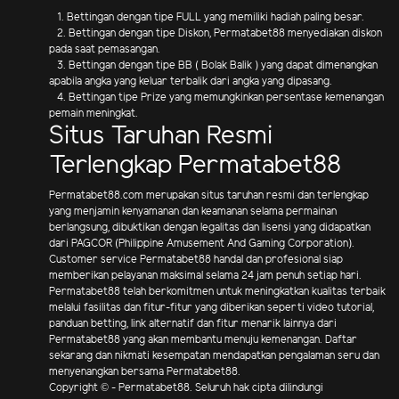
1. Bettingan dengan tipe FULL yang memiliki hadiah paling besar.
2. Bettingan dengan tipe Diskon, Permatabet88 menyediakan diskon
pada saat pemasangan.
3. Bettingan dengan tipe BB ( Bolak Balik ) yang dapat dimenangkan
apabila angka yang keluar terbalik dari angka yang dipasang.
4. Bettingan tipe Prize yang memungkinkan persentase kemenangan
pemain meningkat.
Situs Taruhan Resmi
Terlengkap Permatabet88
Permatabet88.com merupakan situs taruhan resmi dan terlengkap
yang menjamin kenyamanan dan keamanan selama permainan
berlangsung, dibuktikan dengan legalitas dan lisensi yang didapatkan
dari PAGCOR (Philippine Amusement And Gaming Corporation).
Customer service Permatabet88 handal dan profesional siap
memberikan pelayanan maksimal selama 24 jam penuh setiap hari.
Permatabet88 telah berkomitmen untuk meningkatkan kualitas terbaik
melalui fasilitas dan fitur-fitur yang diberikan seperti video tutorial,
panduan betting, link alternatif dan fitur menarik lainnya dari
Permatabet88 yang akan membantu menuju kemenangan. Daftar
sekarang dan nikmati kesempatan mendapatkan pengalaman seru dan
menyenangkan bersama Permatabet88.
Copyright © - Permatabet88. Seluruh hak cipta dilindungi