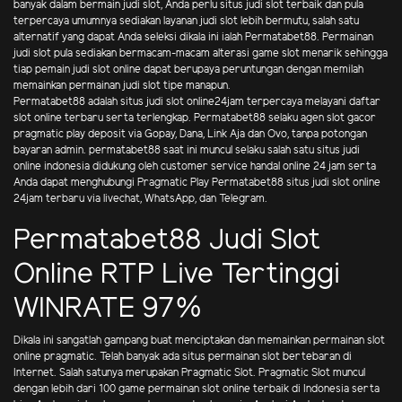
banyak dalam bermain judi slot, Anda perlu situs judi slot terbaik dan pula
terpercaya umumnya sediakan layanan judi slot lebih bermutu, salah satu
alternatif yang dapat Anda seleksi dikala ini ialah Permatabet88. Permainan
judi slot pula sediakan bermacam-macam alterasi game slot menarik sehingga
tiap pemain judi slot online dapat berupaya peruntungan dengan memilah
memainkan permainan judi slot tipe manapun.
Permatabet88 adalah situs judi slot online24jam terpercaya melayani daftar
slot online terbaru serta terlengkap. Permatabet88 selaku agen slot gacor
pragmatic play deposit via Gopay, Dana, Link Aja dan Ovo, tanpa potongan
bayaran admin. permatabet88 saat ini muncul selaku salah satu situs judi
online indonesia didukung oleh customer service handal online 24 jam serta
Anda dapat menghubungi Pragmatic Play Permatabet88 situs judi slot online
24jam terbaru via livechat, WhatsApp, dan Telegram.
Permatabet88 Judi Slot
Online RTP Live Tertinggi
WINRATE 97%
Dikala ini sangatlah gampang buat menciptakan dan memainkan permainan slot
online pragmatic. Telah banyak ada situs permainan slot bertebaran di
Internet. Salah satunya merupakan Pragmatic Slot. Pragmatic Slot muncul
dengan lebih dari 100 game permainan slot online terbaik di Indonesia serta