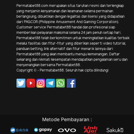
Permatabet88.com merupakan situs taruhan resmi dan terlengkap
yang menjamin kenyamanan dan keamanan selama permainan
berlangsung, dibuktikan dengan legalitas dan lisensi yang didapatkan
dari PAGCOR (Philippine Amusement And Gaming Corporation).
Customer service Permatabet88 handal dan profesional siap
memberikan pelayanan maksimal selama 24 jam penuh setiap hari.
Permatabet88 telah berkomitmen untuk meningkatkan kualitas terbaik
melalui fasilitas dan fitur-fitur yang diberikan seperti video tutorial,
panduan betting, link alternatif dan fitur menarik lainnya dari
Permatabet88 yang akan membantu menuju kemenangan. Daftar
sekarang dan nikmati kesempatan mendapatkan pengalaman seru dan
menyenangkan bersama Permatabet88.
Copyright © - Permatabet88. Seluruh hak cipta dilindungi
Metode Pembayaran :