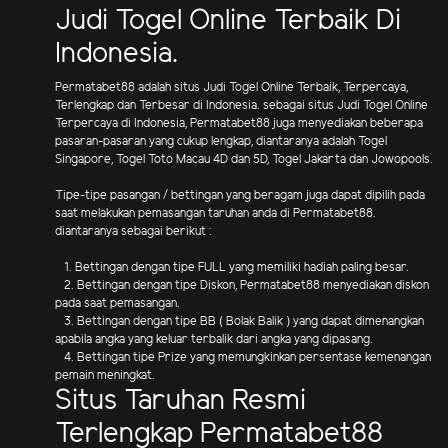
Judi Togel Online Terbaik Di
Indonesia.
Permatabet88 adalah situs Judi Togel Online Terbaik, Terpercaya,
Terlengkap dan Terbesar di Indonesia. sebagai situs Judi Togel Online
Terpercaya di Indonesia, Permatabet88 juga menyediakan beberapa
pasaran-pasaran yang cukup lengkap, diantaranya adalah Togel
Singapore, Togel Toto Macau 4D dan 5D, Togel Jakarta dan Jowopools.
Tipe-tipe pasangan / bettingan yang beragam juga dapat dipilih pada
saat melakukan pemasangan taruhan anda di Permatabet88.
diantaranya sebagai berikut :
1. Bettingan dengan tipe FULL yang memiliki hadiah paling besar.
2. Bettingan dengan tipe Diskon, Permatabet88 menyediakan diskon
pada saat pemasangan.
3. Bettingan dengan tipe BB ( Bolak Balik ) yang dapat dimenangkan
apabila angka yang keluar terbalik dari angka yang dipasang.
4. Bettingan tipe Prize yang memungkinkan persentase kemenangan
pemain meningkat.
Situs Taruhan Resmi
Terlengkap Permatabet88