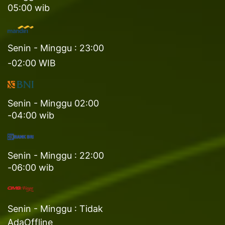
05:00 wib
Senin - Minggu : 23:00
-02:00 WIB
Senin - Minggu 02:00
-04:00 wib
Senin - Minggu : 22:00
-06:00 wib
Senin - Minggu : Tidak
AdaOffline