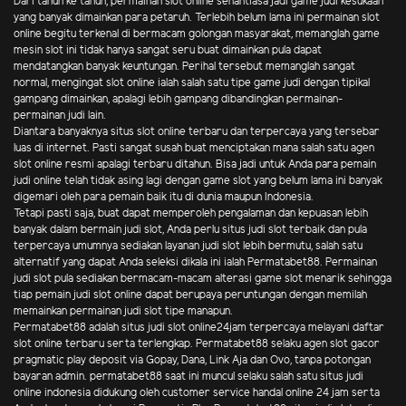
Dari tahun ke tahun, permainan slot online senantiasa jadi game judi kesukaan
yang banyak dimainkan para petaruh. Terlebih belum lama ini permainan slot
online begitu terkenal di bermacam golongan masyarakat, memanglah game
mesin slot ini tidak hanya sangat seru buat dimainkan pula dapat
mendatangkan banyak keuntungan. Perihal tersebut memanglah sangat
normal, mengingat slot online ialah salah satu tipe game judi dengan tipikal
gampang dimainkan, apalagi lebih gampang dibandingkan permainan-
permainan judi lain.
Diantara banyaknya situs slot online terbaru dan terpercaya yang tersebar
luas di internet. Pasti sangat susah buat menciptakan mana salah satu agen
slot online resmi apalagi terbaru ditahun. Bisa jadi untuk Anda para pemain
judi online telah tidak asing lagi dengan game slot yang belum lama ini banyak
digemari oleh para pemain baik itu di dunia maupun Indonesia.
Tetapi pasti saja, buat dapat memperoleh pengalaman dan kepuasan lebih
banyak dalam bermain judi slot, Anda perlu situs judi slot terbaik dan pula
terpercaya umumnya sediakan layanan judi slot lebih bermutu, salah satu
alternatif yang dapat Anda seleksi dikala ini ialah Permatabet88. Permainan
judi slot pula sediakan bermacam-macam alterasi game slot menarik sehingga
tiap pemain judi slot online dapat berupaya peruntungan dengan memilah
memainkan permainan judi slot tipe manapun.
Permatabet88 adalah situs judi slot online24jam terpercaya melayani daftar
slot online terbaru serta terlengkap. Permatabet88 selaku agen slot gacor
pragmatic play deposit via Gopay, Dana, Link Aja dan Ovo, tanpa potongan
bayaran admin. permatabet88 saat ini muncul selaku salah satu situs judi
online indonesia didukung oleh customer service handal online 24 jam serta