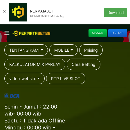
×
PERMATABET
Download
PERMATABET Mobile App
MASUK
DAFTAR
TENTANG KAMI
MOBILE
Phising
KALKULATOR MIX PARLAY
Cara Betting
video-website
RTP LIVE SLOT
Senin - Jumat : 22:00
wib- 00:00 wib
Sabtu : Tidak ada Offline
Minggu : 00:00 wib -